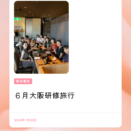
シ
ョ
ン
例会報告
６月大阪研修旅行
2023年7月25日