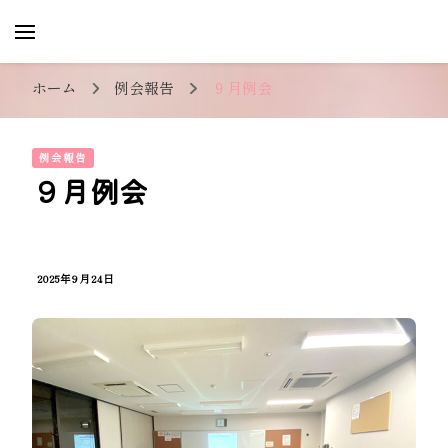
レミの会
愛知県を中心に不動産業界で活躍する女性で結
成した交流会です。
ホーム
例会報告
９月例会
例会報告
９月例会
2025年9月24日