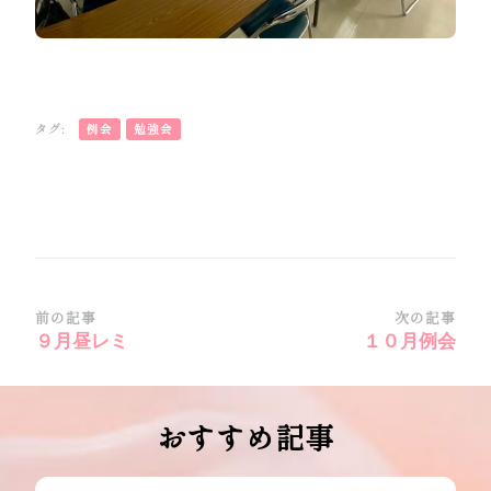
タグ:
例会
勉強会
投
前の記事
次の記事
９月昼レミ
１０月例会
稿
ナ
ビ
おすすめ記事
ゲ
ー