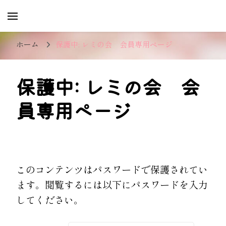
レミの会
愛知県を中心に不動産業界で活躍する女性で結
成した交流会です。
ホーム
保護中: レミの会 会員専用ページ
保護中: レミの会 会
員専用ページ
このコンテンツはパスワードで保護されてい
ます。閲覧するには以下にパスワードを入力
してください。